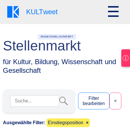
☰
KULT
weet
REDAKTIONELL KURATIERT
Stellenmarkt
für Kultur, Bildung, Wissenschaft und
Gesellschaft
Suchbegriff eingeben
Filter
×
bearbeiten
Ausgewählte Filter:
Einstiegsposition
×