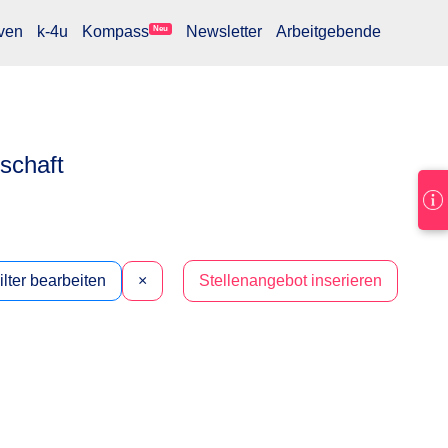
ven
k-4u
Kompass
Newsletter
Arbeitgebende
Neu
lschaft
ilter bearbeiten
×
Stellenangebot inserieren