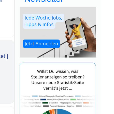
er
et |