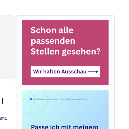
 |
amt,