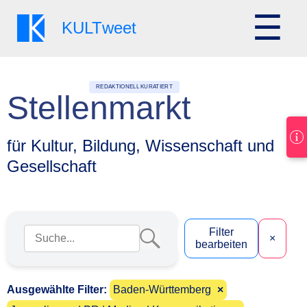
☰
KULT
weet
REDAKTIONELL KURATIERT
Stellenmarkt
für Kultur, Bildung, Wissenschaft und
Gesellschaft
Suchbegriff eingeben
Filter
×
bearbeiten
Ausgewählte Filter:
Baden-Württemberg
×