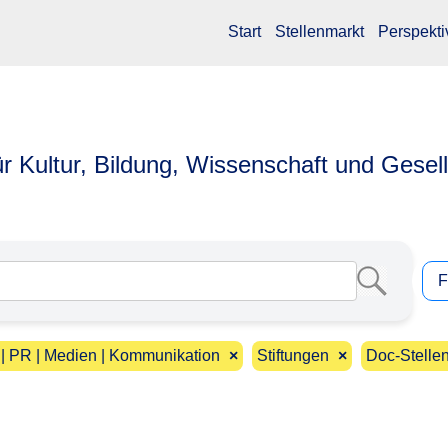
Start
Stellenmarkt
Perspekti
ür Kultur, Bildung, Wissenschaft und Gesel
F
 | PR | Medien | Kommunikation
×
Stiftungen
×
Doc-Stelle