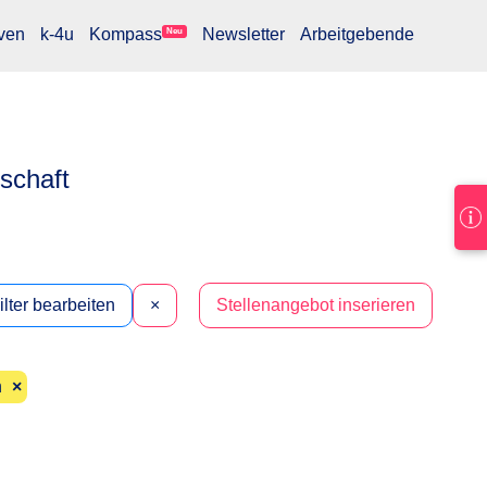
ven
k-4u
Kompass
Newsletter
Arbeitgebende
Neu
lschaft
ilter bearbeiten
×
Stellenangebot inserieren
n
×