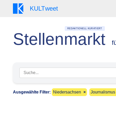
KULT
weet
REDAKTIONELL KURATIERT
Stellenmarkt
f
Suchbegriff eingeben
Ausgewählte Filter:
Niedersachsen
×
Journalismus