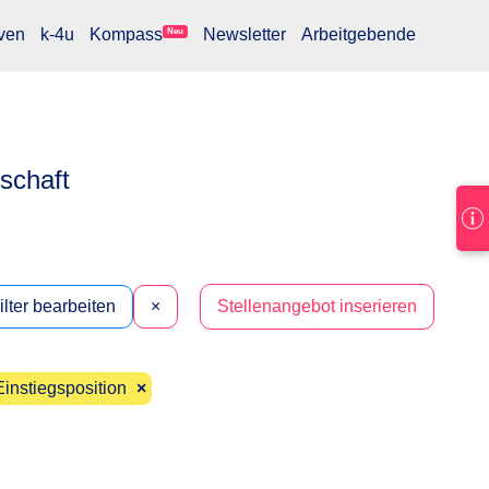
ven
k-4u
Kompass
Newsletter
Arbeitgebende
Neu
lschaft
ilter bearbeiten
×
Stellenangebot inserieren
Einstiegsposition
×