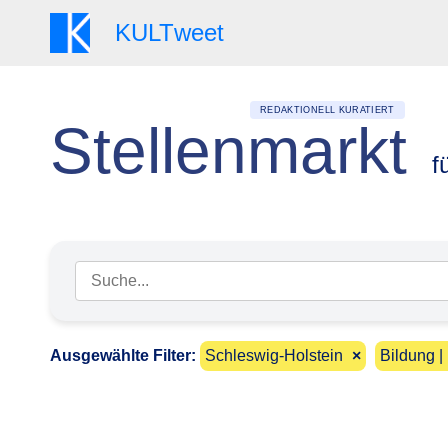
KULT
weet
REDAKTIONELL KURATIERT
Stellenmarkt
f
Suchbegriff eingeben
Ausgewählte Filter:
Schleswig-Holstein
×
Bildung |