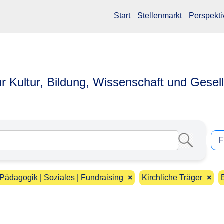
Start
Stellenmarkt
Perspekti
ür Kultur, Bildung, Wissenschaft und Gesel
F
 Pädagogik | Soziales | Fundraising
×
Kirchliche Träger
×