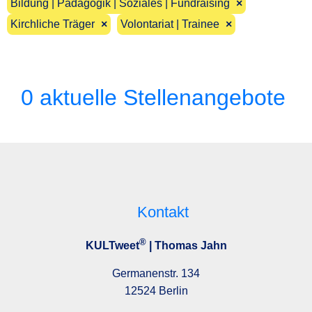
Bildung | Pädagogik | Soziales | Fundraising
×
Kirchliche Träger
×
Volontariat | Trainee
×
0 aktuelle Stellenangebote
Kontakt
®
KULTweet
| Thomas Jahn
Germanenstr. 134
12524 Berlin