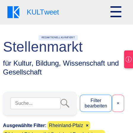
☰
KULT
weet
REDAKTIONELL KURATIERT
Stellenmarkt
für Kultur, Bildung, Wissenschaft und
Gesellschaft
Suchbegriff eingeben
Filter
×
bearbeiten
Ausgewählte Filter:
Rheinland-Pfalz
×