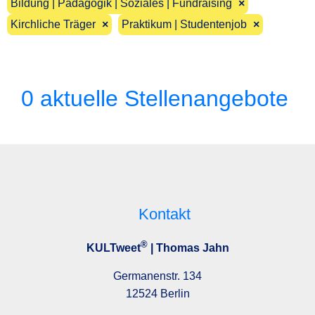
Bildung | Pädagogik | Soziales | Fundraising
×
Kirchliche Träger
×
Praktikum | Studentenjob
×
0 aktuelle Stellenangebote
Kontakt
®
KULTweet
| Thomas Jahn
Germanenstr. 134
12524 Berlin