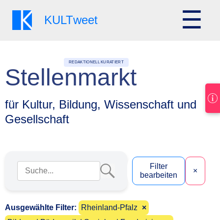
☰
KULT
weet
REDAKTIONELL KURATIERT
Stellenmarkt
für Kultur, Bildung, Wissenschaft und
Gesellschaft
Suchbegriff eingeben
Filter
×
bearbeiten
Ausgewählte Filter:
Rheinland-Pfalz
×