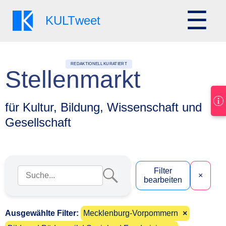
☰
KULT
weet
REDAKTIONELL KURATIERT
Stellenmarkt
für Kultur, Bildung, Wissenschaft und
Gesellschaft
Suchbegriff eingeben
Filter
×
bearbeiten
Ausgewählte Filter:
Mecklenburg-Vorpommern
×