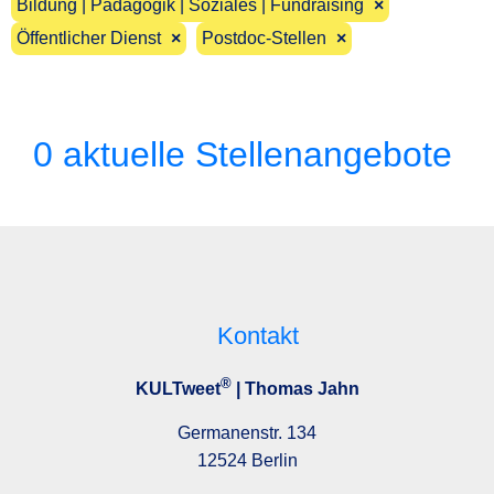
Bildung | Pädagogik | Soziales | Fundraising
×
Öffentlicher Dienst
×
Postdoc-Stellen
×
0 aktuelle Stellenangebote
Kontakt
®
KULTweet
| Thomas Jahn
Germanenstr. 134
12524 Berlin