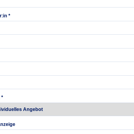
:in *
 *
anzeige