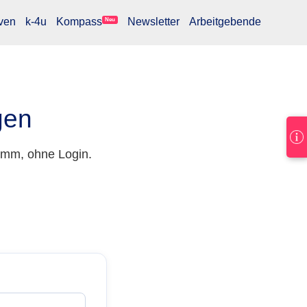
ven
k-4u
Kompass
Newsletter
Arbeitgebende
Neu
gen
amm, ohne Login.