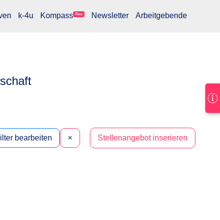
ven
k-4u
Kompass
Newsletter
Arbeitgebende
Neu
lschaft
ilter bearbeiten
×
Stellenangebot inserieren