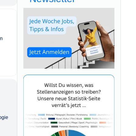
in
ogie