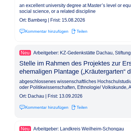
an excellent university degree at Master’s level or equ
social science, or a related discipline
Ort: Bamberg | Frist: 15.08.2026
Kommentar hinzufügen
Teilen
Neu
Arbeitgeber: KZ-Gedenkstätte Dachau, Stiftun
Stelle im Rahmen des Projektes zur Er
ehemaligen Plantage („Kräutergarten“ des KZ Dac
abgeschlossenes wissenschaftliches Hochschulstudiu
oder Politikwissenschaften, Ethnologie/ Volkskunde, A
Ort: Dachau | Frist: 13.09.2026
Kommentar hinzufügen
Teilen
Neu
Arbeitgeber: Landkreis Weilheim-Schongau