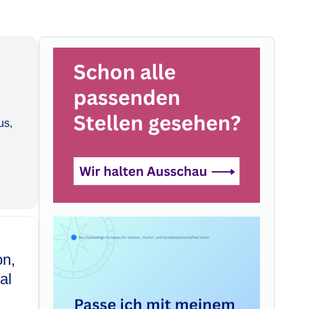
us,
on,
al