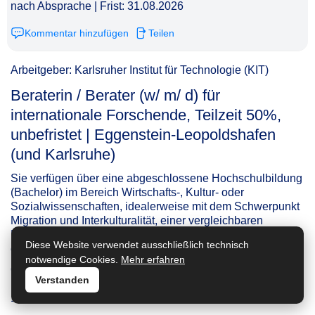
nach Absprache | Frist: 31.08.2026
Kommentar hinzufügen
Teilen
Arbeitgeber: Karlsruher Institut für Technologie (KIT)
Beraterin / Berater (w/ m/ d) für
internationale Forschende, Teilzeit 50%,
unbefristet | Eggenstein-Leopoldshafen
(und Karlsruhe)​‌‌‌‌​‌​‌‌‌‌​‌‌​​​‌
Sie verfügen über eine abgeschlossene Hochschulbildung
(Bachelor) im Bereich Wirtschafts-, Kultur- oder
Sozialwissenschaften, idealerweise mit dem Schwerpunkt
Migration und Interkulturalität, einer vergleichbaren
Fachrichtung oder nachweisbare Kenntnisse auf
Diese Website verwendet ausschließlich technisch
entsprechendem Niveau.
notwendige Cookies.
Mehr erfahren
Ort: Eggenstein-Leopoldshafen (und Karlsruhe) | Frist:
Verstanden
18.08.2026