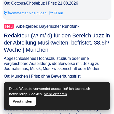
Ort: Cottbus/Chóśebuz | Frist: 21.08.2026
Kommentar hinzufügen
Teilen
Neu
Arbeitgeber: Bayerischer Rundfunk
Redakteur (w/ m/ d) für den Bereich Jazz in
der Abteilung Musikwelten, befristet, 38,5h/
Woche | München​‌‌‌‌​‌​‌‌‌‌​‌​​​​‌
Abgeschlossenes Hochschulstudium oder eine
vergleichbare Ausbildung, idealerweise mit Bezug zu
Journalismus, Musik, Musikwissenschaft oder Medien
Ort: München | Frist: ohne Bewerbungsfrist
Kommentar hinzufügen
Teilen
Diese Website verwendet ausschließlich technisch
notwendige Cookies.
Mehr erfahren
Neu
Arbeitgeber: Deutsches Komitee für UNICEF e. V.
Verstanden
Studentische*n Mitarbeiter*in (m/ w/ d) -