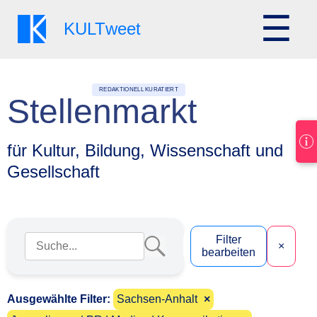
☰
KULT
weet
REDAKTIONELL KURATIERT
Stellenmarkt
für Kultur, Bildung, Wissenschaft und
Gesellschaft
Suchbegriff eingeben
Filter
×
bearbeiten
Ausgewählte Filter:
Sachsen-Anhalt
×