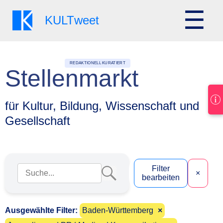
☰
KULT
weet
REDAKTIONELL KURATIERT
Stellenmarkt
für Kultur, Bildung, Wissenschaft und
Gesellschaft
Suchbegriff eingeben
Filter
×
bearbeiten
Ausgewählte Filter:
Baden-Württemberg
×