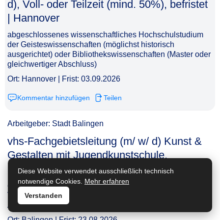
d), Voll- oder Teilzeit (mind. 50%), befristet
| Hannover​‌‌‌‌​‌​‌‌‌‌​‌‌‌‌‌​
abgeschlossenes wissenschaftliches Hochschulstudium
der Geisteswissenschaften (möglichst historisch
ausgerichtet) oder Bibliothekswissenschaften (Master oder
gleichwertiger Abschluss)
Ort: Hannover | Frist: 03.09.2026
Kommentar hinzufügen
Teilen
Arbeitgeber: Stadt Balingen
vhs-Fachgebietsleitung (m/ w/ d) Kunst &
Gestalten mit Jugendkunstschule,
unbefristet, Teilzeit | Balingen​‌‌‌‌​‌​‌‌‌‌​‌‌‌‌​‌
Diese Website verwendet ausschließlich technisch
notwendige Cookies.
Mehr erfahren
erfolgreich abgeschlossene Ausbildung zum/ zur
Verwaltungsfachangestellten oder vergleichbare
Verstanden
Ausbildung
Ort: Balingen | Frist: 23.08.2026