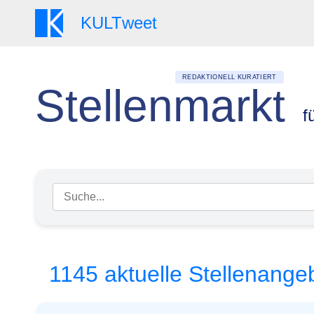
KULT
weet
REDAKTIONELL KURATIERT
Stellenmarkt
f
Suchbegriff eingeben
1145 aktuelle Stellenange