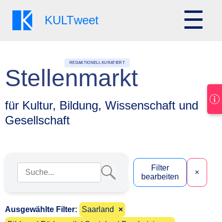
☰
KULT
weet
REDAKTIONELL KURATIERT
Stellenmarkt
für Kultur, Bildung, Wissenschaft und
Gesellschaft
Suchbegriff eingeben
Filter
×
bearbeiten
Ausgewählte Filter:
Saarland
×