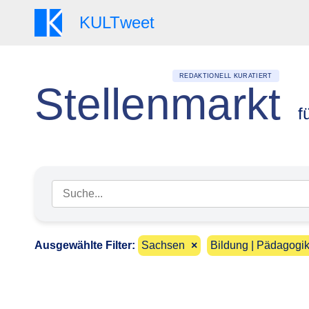
KULT
weet
REDAKTIONELL KURATIERT
Stellenmarkt
f
Suchbegriff eingeben
Ausgewählte Filter:
Sachsen
×
Bildung | Pädagogik