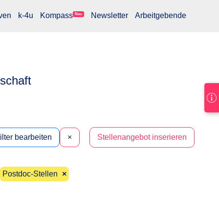
ven
k-4u
Kompass
Newsletter
Arbeitgebende
Neu
lschaft
ilter bearbeiten
×
Stellenangebot inserieren
Postdoc-Stellen
×